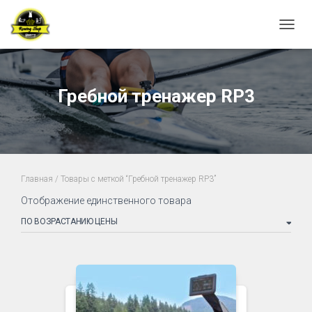
ПЕРЕ
Гребной тренажер RP3
Главная
/ Товары с меткой “Гребной тренажер RP3”
Отображение единственного товара