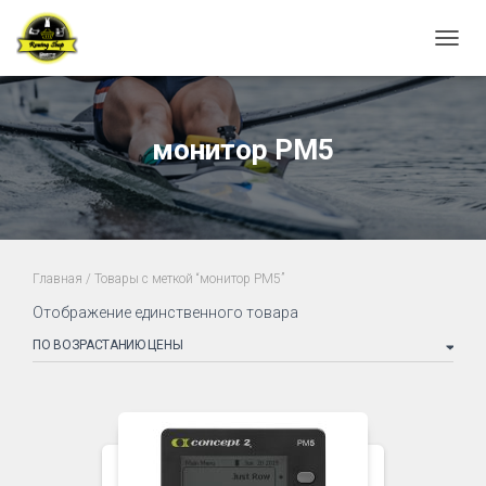
ПЕРЕ
монитор PM5
Главная
/ Товары с меткой “монитор PM5”
Отображение единственного товара