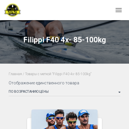
ПЕРЕ
Filippi F40 4x- 85-100kg
Главная
/ Товары с меткой “Filippi F40 4x- 85-100kg”
Отображение единственного товара