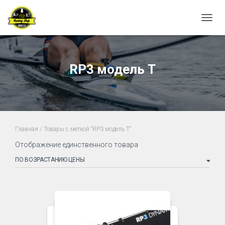
ПЕРЕ
RP3 модель T
Главная
/ Товары с меткой “RP3 модель T”
Отображение единственного товара