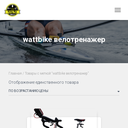
ПЕРЕ
wattbike велотренажер
Главная
/ Товары с меткой “wattbike велотренажер”
Отображение единственного товара