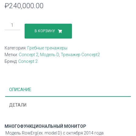
₽
240,000.00
Количество
товара
В КОРЗИНУ
Гребной
тренажер
Категория:
Гребные тренажеры
Concept2
Метки:
Concept 2
,
Модель D
,
Тренажер Concept2
RowErg
Бренд:
Concept 2
(ex.
Model
D)
с
ОПИСАНИЕ
монитором
PM5
черного
ДЕТАЛИ
цвета
МНОГОФУНКЦИОНАЛЬНЫЙ МОНИТОР
Модель RowErg(ex. model D) с октября 2014 года