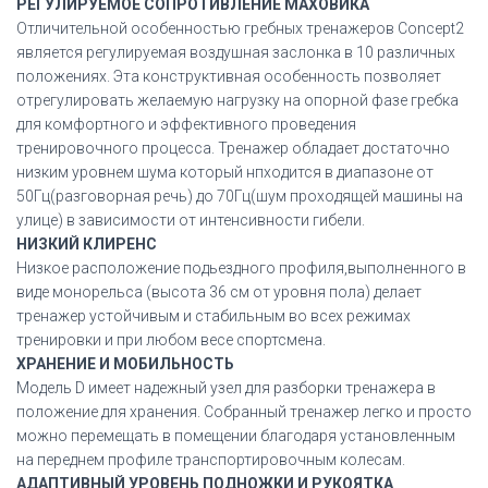
РЕГУЛИРУЕМОЕ СОПРОТИВЛЕНИЕ МАХОВИКА
Отличительной особенностью гребных тренажеров Concept2
является регулируемая воздушная заслонка в 10 различных
положениях. Эта конструктивная особенность позволяет
отрегулировать желаемую нагрузку на опорной фазе гребка
для комфортного и эффективного проведения
тренировочного процесса. Тренажер обладает достаточно
низким уровнем шума который нпходится в диапазоне от
50Гц(разговорная речь) до 70Гц(шум проходящей машины на
улице) в зависимости от интенсивности гибели.
НИЗКИЙ КЛИРЕНС
Низкое расположение подьездного профиля,выполненного в
виде монорельса (высота 36 см от уровня пола) делает
тренажер устойчивым и стабильным во всех режимах
тренировки и при любом весе спортсмена.
ХРАНЕНИЕ И МОБИЛЬНОСТЬ
Модель D имеет надежный узел для разборки тренажера в
положение для хранения. Собранный тренажер легко и просто
можно перемещать в помещении благодаря установленным
на переднем профиле транспортировочным колесам.
АДАПТИВНЫЙ УРОВЕНЬ ПОДНОЖКИ И РУКОЯТКА