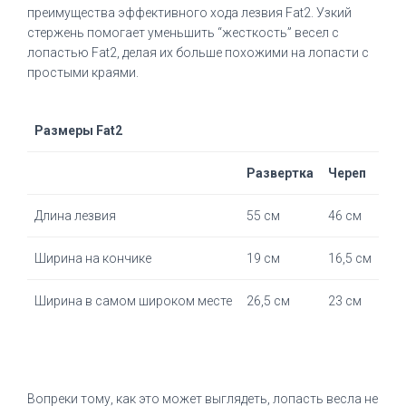
преимущества эффективного хода лезвия Fat2.
Узкий
стержень помогает уменьшить “жесткость” весел с
лопастью Fat2, делая их больше похожими на лопасти с
простыми краями.
Размеры Fat2
Развертка
Череп
Длина лезвия
55 см
46 см
Ширина на кончике
19 см
16,5 см
Ширина в самом широком месте
26,5 см
23 см
Вопреки тому, как это может выглядеть, лопасть весла не