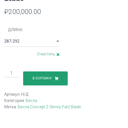
₽
200,000.00
ДЛИНА
Очистить
Количество
товара
В КОРЗИНУ
Весла
Concept
Артикул:
Н/Д
2
Категория:
Весла
Skinny
Метка:
Весла Concept 2 Skinny Fat2 Blade
Fat2
Blade