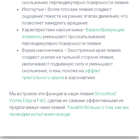
скольжению перпендикулярно поверхности лезвия.
Изогнутые / более плоские лезвия создают
ощущение тяжести на ранних этапах движения, что
позволяет замедлить вращение.
Характеристики наконечника—
Вихреобразующие
элементы
уменьшают проскальзывание
перпендикулярно поверхности лезвия.
Форма наконечника —Заостренные края лезвия
создают усилие на тыльной стороне лезвия,
увеличивают подъемную силу и уменьшают
скольжение, очень похоже на
эффект
треугольного крыла
в аэронавтике.
Мы встроили эти функции в наши лезвия
Smoothie2
Vortex Edge
и
Fat2
, сделав их самыми эффективными из
предлагаемых нами лезвий.
Узнайте больше о том, как мы
проводим испытания на воде
.