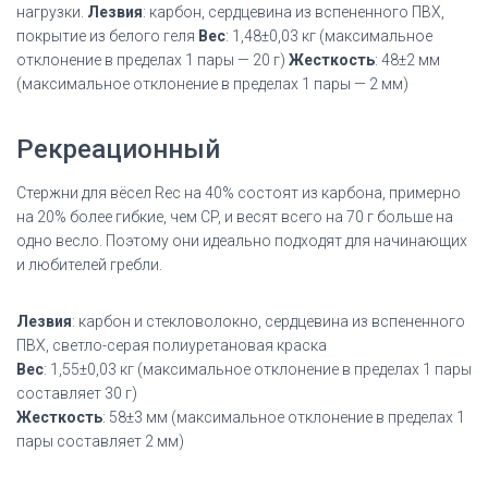
нагрузки.
Лезвия
: карбон, сердцевина из вспененного ПВХ,
покрытие из белого геля
Вес
: 1,48±0,03 кг (максимальное
отклонение в пределах 1 пары — 20 г)
Жесткость
: 48±2 мм
(максимальное отклонение в пределах 1 пары — 2 мм)
Рекреационный
Стержни для вёсел Rec на 40% состоят из карбона, примерно
на 20% более гибкие, чем CP, и весят всего на 70 г больше на
одно весло.
Поэтому они идеально подходят для начинающих
и любителей гребли.
Лезвия
: карбон и стекловолокно, сердцевина из вспененного
ПВХ, светло-серая полиуретановая краска
Вес
: 1,55±0,03 кг (максимальное отклонение в пределах 1 пары
составляет 30 г)
Жесткость
: 58±3 мм (максимальное отклонение в пределах 1
пары составляет 2 мм)