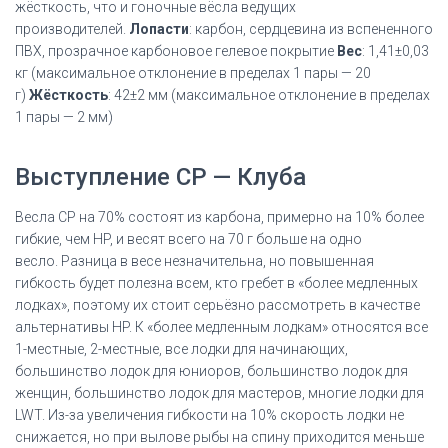
жёсткость, что и гоночные вёсла ведущих
производителей.
Лопасти
: карбон, сердцевина из вспененного
ПВХ, прозрачное карбоновое гелевое покрытие
Вес
: 1,41±0,03
кг (максимальное отклонение в пределах 1 пары — 20
г)
Жёсткость
: 42±2 мм (максимальное отклонение в пределах
1 пары — 2 мм)
Выступление CP — Клуба
Весла CP на 70% состоят из карбона, примерно на 10% более
гибкие, чем HP, и весят всего на 70 г больше на одно
весло.
Разница в весе незначительна, но повышенная
гибкость будет полезна всем, кто гребет в «более медленных
лодках», поэтому их стоит серьёзно рассмотреть в качестве
альтернативы HP.
К «более медленным лодкам» относятся все
1-местные, 2-местные, все лодки для начинающих,
большинство лодок для юниоров, большинство лодок для
женщин, большинство лодок для мастеров, многие лодки для
LWT.
Из-за увеличения гибкости на 10% скорость лодки не
снижается, но при вылове рыбы на спину приходится меньше